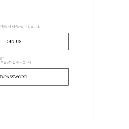
모래
7
캔
8
편리하게 이용하실 수 있습니다.
킹콩팩 기저귀
9
JOIN-US
패드
10
요?
웁스
1
정보를 찾으실 수 있습니다.
ID/PASSWORD