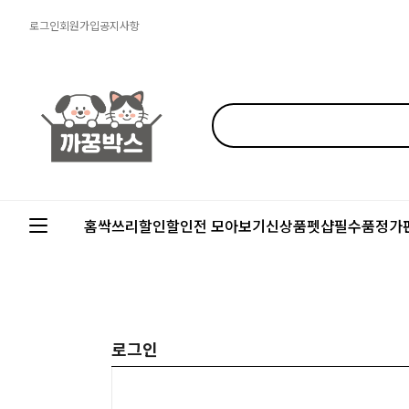
로그인
회원가입
공지사항
홈
싹쓰리할인
할인전 모아보기
신상품
펫샵필수품
정가
로그인