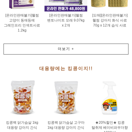
[온라인판매불가]웰썸
[온라인판매불가]웰썸
[도매][온라인판매불가]
고양이 동애등에
벤토나이트 모래 9.07kg
웰썸 강아지 화식 사료
그레인프리 인섹트사료
x 2개
70g x 12개 습식 사료
1.2kg
더보기
+
대용량에는 킹콩이지!!
킹콩팩 닭가슴살 1kg
킹콩팩 닭가슴살 고구마
★20%할인★ 킹콩
대용량 강아지 간식
1kg 대용량 강아지 간식
탈취제 베이비파우더향