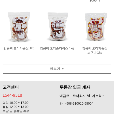
1000ml
킹콩팩 오리가슴살 1kg
킹콩팩 오리슬라이스 1kg
킹콩팩 오리가슴살
고구마 1kg
더보기
+
고객센터
무통장 입금 계좌
1544-9318
예금주 : 주식회사 AL 네트웍스
평일 10:00 ~ 17:00
하나 508-910010-58004
점심 12:00 ~ 13:00
주말 및 공휴일 휴무