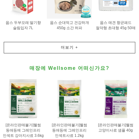
웁스 두부모래 딸기향
웁스 순대먹고 건강하개
웁스 애견 향균패드
슬림입자 7L
450g 소간 허파
절약형 초대형 45g 50매
더보기
+
매장에 Wellsome 어떠신가요?
[온라인판매불가]웰썸
[온라인판매불가]웰썸
[온라인판매불가]웰썸
동애등에 그레인프리
동애등에 그레인프리
고양이사료 샘플 40g
인섹트 강아지사료 3.6kg
인섹트사료 1.2kg