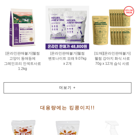
[온라인판매불가]웰썸
[온라인판매불가]웰썸
[도매][온라인판매불가]
고양이 동애등에
벤토나이트 모래 9.07kg
웰썸 강아지 화식 사료
그레인프리 인섹트사료
x 2개
70g x 12개 습식 사료
1.2kg
더보기
+
대용량에는 킹콩이지!!