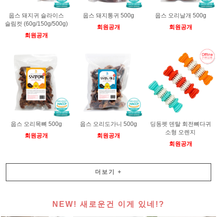
웁스 돼지귀 슬라이스
웁스 돼지통귀 500g
웁스 오리날개 500g
슬림컷 (60g/150g/500g)
회원공개
회원공개
회원공개
웁스 오리목뼈 500g
웁스 오리도가니 500g
딩동펫 덴탈 회전뼈다귀
소형 오렌지
회원공개
회원공개
회원공개
더보기
+
NEW! 새로운건 이게 있네!?