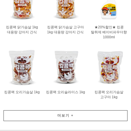
킹콩팩 닭가슴살 1kg
킹콩팩 닭가슴살 고구마
★20%할인★ 킹콩
대용량 강아지 간식
1kg 대용량 강아지 간식
탈취제 베이비파우더향
1000ml
킹콩팩 오리가슴살 1kg
킹콩팩 오리슬라이스 1kg
킹콩팩 오리가슴살
고구마 1kg
더보기
+