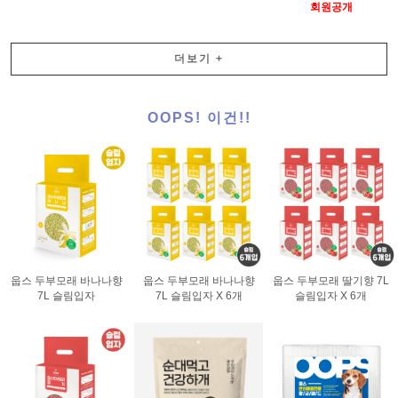
회원공개
더보기
+
OOPS! 이건!!
웁스 두부모래 바나나향
웁스 두부모래 바나나향
웁스 두부모래 딸기향 7L
7L 슬림입자
7L 슬림입자 X 6개
슬림입자 X 6개